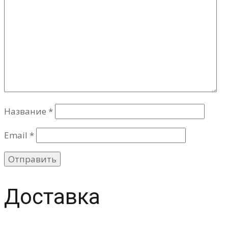
Название
*
Email
*
Доставка