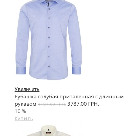
Увеличить
Рубашка голубая приталенная с длинным
рукавом
3787.00 ГРН.
4197.00 ГРН.
10
%
Купить