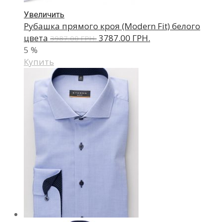
Увеличить
Рубашка прямого кроя (Modern Fit) белого
цвета
3787.00 ГРН.
3987.00 ГРН.
5
%
Купить