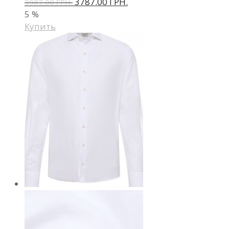
3787.00 ГРН.
3987.00 ГРН.
5
%
Купить