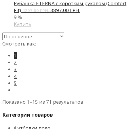
Рубашка ETERNA с коротким рукавом (Comfort
Fit)
3897.00 ГРН.
4297.00 ГРН.
9
%
Купить
Смотреть как:
1
2
3
4
5
Показано 1–15 из 71 результатов
Категории товаров
Футболки поло