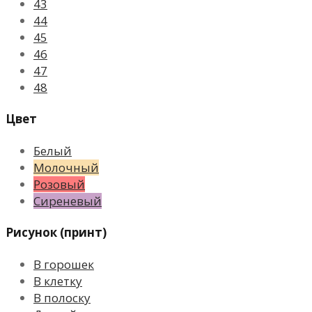
43
44
45
46
47
48
Цвет
Белый
Молочный
Розовый
Сиреневый
Рисунок (принт)
В горошек
В клетку
В полоску