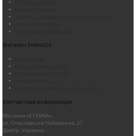
Способы оплаты
Возврат товара
Таблица размеров мужских рубашек
Модный словарь
Полезная информация
Магазин Eterna24
О магазине
Наши преимущества
Отзывы покупателей
Наши контакты
Политика Конфиденциальности
Контактная информация
Магазин «ETERNA»,
ул. Січеславська Набережна, 27
Днепр, Украина.