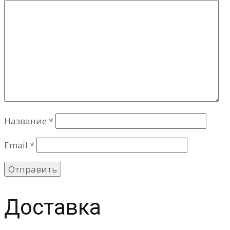
Название
*
Email
*
Доставка