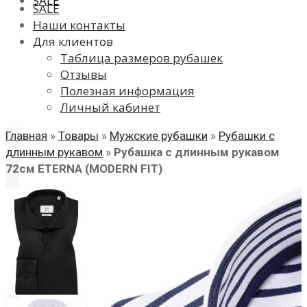
SALE
SALE
Наши контакты
Для клиентов
Таблица размеров рубашек
Отзывы
Полезная информация
Личный кабинет
Главная
»
Товары
»
Мужские рубашки
»
Рубашки с
длинным рукавом
»
Рубашка с длинным рукавом
72см ETERNA (MODERN FIT)