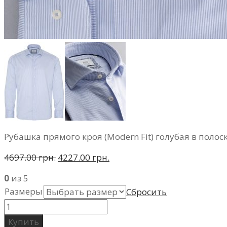
Рубашка прямого кроя (Modern Fit) голубая в поло
4697.00 грн.
4227.00 грн.
0
из 5
Размеры
Сбросить
Купить