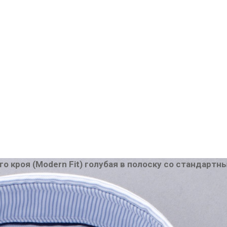
о кроя (Modern Fit) голубая в полоску со стандартн