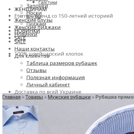
Галстуки
Запонки
ЖЕНЩИНАМ
Носки
Eterna – бренд со 150-летней историей
Блузки
Женские блузы
Пиджаки
Женские пиджаки
НОВИНКИ
Новинки
SALE
SALE
Наши контакты
100% швейцарский хлопок
Для клиентов
Таблица размеров рубашек
Отзывы
Полезная информация
Личный кабинет
Доставка по всей Украине
Главная
»
Товары
»
Мужские рубашки
»
Рубашка прямог