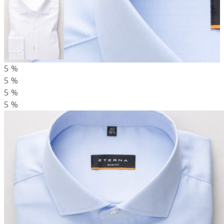
5
%
5
%
5
%
5
%