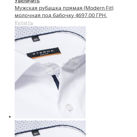
Увеличить
Мужская рубашка прямая (Modern Fit)
молочная под бабочку
4697.00 ГРН.
Купить