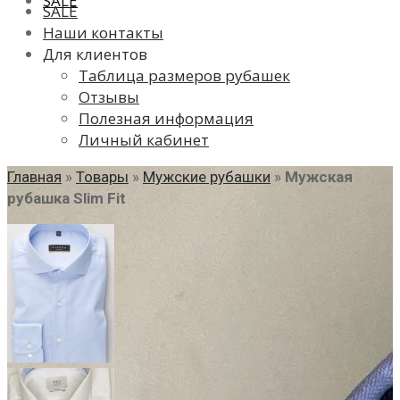
SALE
SALE
Наши контакты
Для клиентов
Таблица размеров рубашек
Отзывы
Полезная информация
Личный кабинет
Главная
»
Товары
»
Мужские рубашки
»
Мужская
рубашка Slim Fit