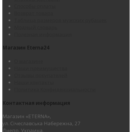
Способы оплаты
Возврат товара
Таблица размеров мужских рубашек
Модный словарь
Полезная информация
Магазин Eterna24
О магазине
Наши преимущества
Отзывы покупателей
Наши контакты
Политика Конфиденциальности
Контактная информация
Магазин «ETERNA»,
ул. Січеславська Набережна, 27
Днепр, Украина.