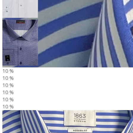
10
%
10
%
10
%
10
%
10
%
10
%