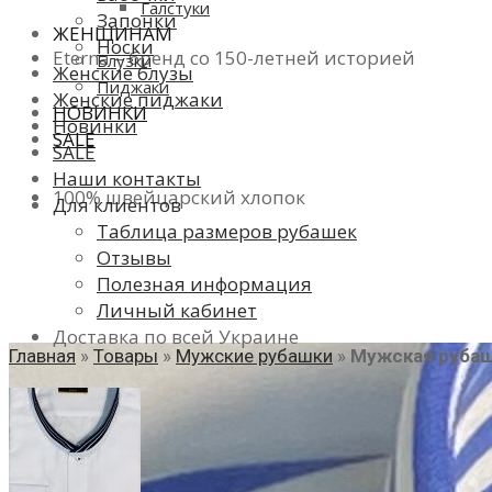
Галстуки
Запонки
ЖЕНЩИНАМ
Носки
Eterna – бренд со 150-летней историей
Блузки
Женские блузы
Пиджаки
Женские пиджаки
НОВИНКИ
Новинки
SALE
SALE
Наши контакты
100% швейцарский хлопок
Для клиентов
Таблица размеров рубашек
Отзывы
Полезная информация
Личный кабинет
Доставка по всей Украине
Главная
»
Товары
»
Мужские рубашки
»
Мужская рубашк