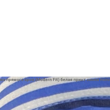
а прямого кроя (Modern Fit) белая принт синяя поло