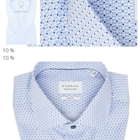
10
%
10
%