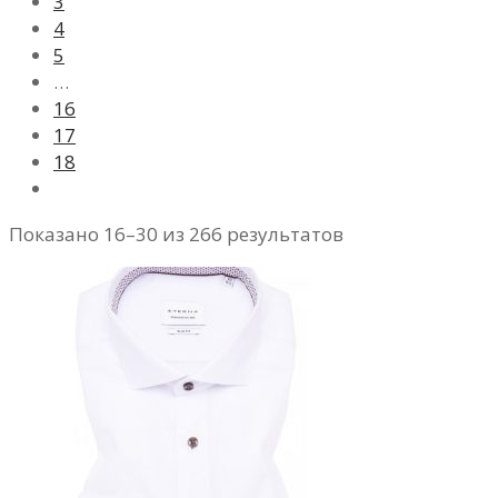
3
4
5
…
16
17
18
Показано 16–30 из 266 результатов