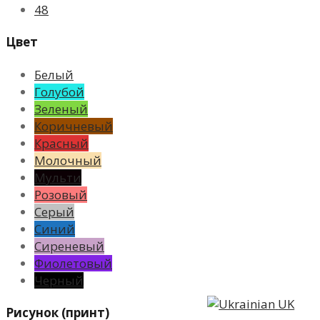
48
Цвет
Белый
Голубой
Зеленый
Коричневый
Красный
Молочный
Мульти
Розовый
Серый
Синий
Сиреневый
Фиолетовый
Черный
UK
Рисунок (принт)