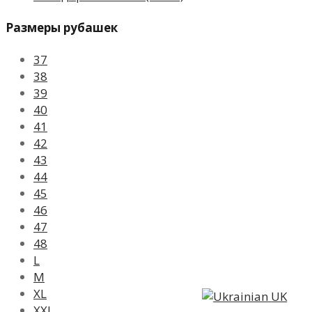
Размеры рубашек
37
38
39
40
41
42
43
44
45
46
47
48
L
M
XL
UK
XXL