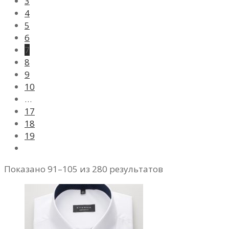
3
4
5
6
7
8
9
10
…
17
18
19
Показано 91–105 из 280 результатов